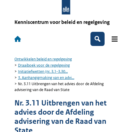
Overslaan
en
naar
de
Kenniscentrum voor beleid en regelgeving
inhoud
gaan
Hoofdnavigatie
Zoeken
Ontwikkelen beleid en regelgeving
Kruimelpad
Draaiboek voor de regelgeving
Initiatiefwetten (nr. 3.1-3.30...
3. Aanhangigmaking van en advi...
Nr. 3.11 Uitbrengen van het advies door de Afdeling
advisering van de Raad van State
Nr. 3.11 Uitbrengen van het
advies door de Afdeling
advisering van de Raad van
State