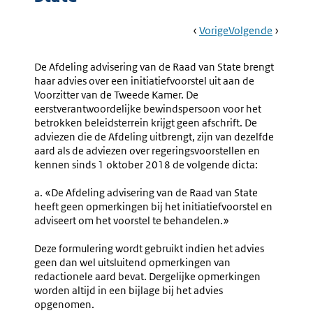
Book
Ga
Vorige
Pagina:
Ga
Volgende
Pagina:
Navigation
Naar
Nr.
Naar
Nr.
3.10
3.12
De Afdeling advisering van de Raad van State brengt
Aanhangigmakin
Opstelle
haar advies over een initiatiefvoorstel uit aan de
Van
Van
Voorzitter van de Tweede Kamer. De
De
De
eerstverantwoordelijke bewindspersoon voor het
Adviesaanvraag
Reactie
betrokken beleidsterrein krijgt geen afschrift. De
Bij
Van
adviezen die de Afdeling uitbrengt, zijn van dezelfde
De
Het
aard als de adviezen over regeringsvoorstellen en
Afdeling
Kamerli
kennen sinds 1 oktober 2018 de volgende dicta:
Advisering
Dat
Van
Het
a. «De Afdeling advisering van de Raad van State
De
Voorstel
heeft geen opmerkingen bij het initiatiefvoorstel en
Raad
Aanhang
adviseert om het voorstel te behandelen.»
Van
Heeft
State
Gemaak
Deze formulering wordt gebruikt indien het advies
geen dan wel uitsluitend opmerkingen van
redactionele aard bevat. Dergelijke opmerkingen
worden altijd in een bijlage bij het advies
opgenomen.