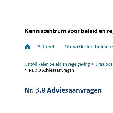
Overslaan
en
naar
de
inhoud
gaan
Kenniscentrum voor beleid en re
Hoofdnavigatie
Actueel
Ontwikkelen beleid e
Ontwikkelen beleid en regelgeving
Draaiboe
Kruimelpad
Nr. 3.8 Adviesaanvragen
Nr. 3.8 Adviesaanvragen