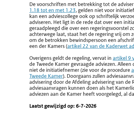
De voorschriften met betrekking tot de adviser
1.18 tot en met 1.23
, gelden niet voor initiati
kan een adviescollege ook op schriftelijk ver
adviseren. Het ligt in de rede dat over een init
geraadpleegd die over een regeringsvoorstel 
achterwege laat, staat het de regering vrij om ze
om de betrokken bewindspersoon een afschrift
een der Kamers (
Externe
artikel 22 van de Kaderwet ad
link:
Overigens geldt de regeling, vervat in
Externe
artikel 9
de Tweede Kamer gevraagde adviezen. Alleen 
link:
niet de initiatiefnemer
(zie voor de procedure
E
a
Tweede Kamer
).
Doorgaans zullen adviesaanvr
l
advisering door de Afdeling advisering van de 
adviesaanvragen kunnen doen als het Kamerlid
adviezen aan de Kamer heeft voorgelegd, al da
Laatst gewijzigd op: 6-7-2026