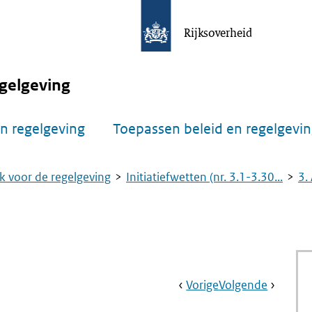
Rijksoverheid
gelgeving
n regelgeving
Toepassen beleid en regelgevi
k voor de regelgeving
Initiatiefwetten (nr. 3.1-3.30...
3.
Book
Ga
Vorige
Pagina:
Ga
Volgende
Pagina:
Navigation
Naar
Nr.
Naar
Nr.