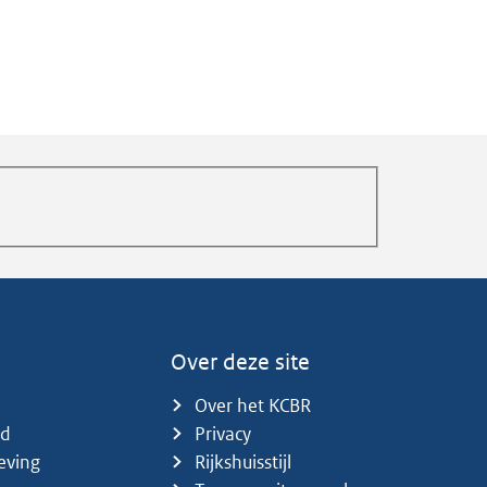
Over deze site
Over het KCBR
id
Privacy
eving
Rijkshuisstijl