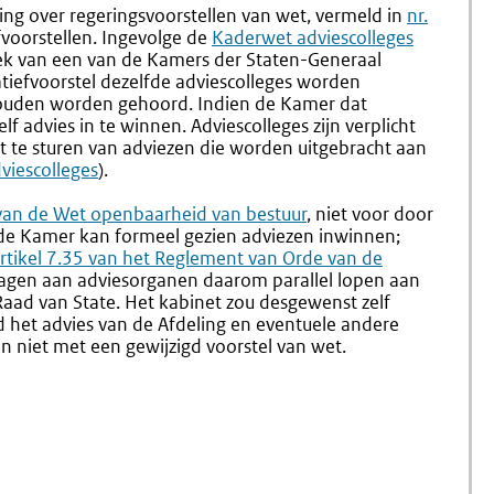
3.7
3.9
ing over regeringsvoorstellen van wet, vermeld in
nr.
Nieuwe
Adviesa
efvoorstellen. Ingevolge de
Externe
Kaderwet adviescolleges
Initiatiefnemers
Aan
zoek van een van de Kamers der Staten-Generaal
link:
De
iatiefvoorstel dezelfde adviescolleges worden
Afdeling
zouden worden gehoord. Indien de Kamer dat
Adviseri
lf advies in te winnen. Adviescolleges zijn verplicht
Van
 te sturen van adviezen die worden uitgebracht aan
De
viescolleges
).
Raad
Van
 van de Wet openbaarheid van bestuur
, niet voor door
State
de Kamer kan formeel gezien adviezen inwinnen;
xterne
rtikel 7.35 van het Reglement van Orde van de
agen aan adviesorganen daarom parallel lopen aan
ink:
Raad van State. Het kabinet zou desgewenst zelf
 het advies van de Afdeling en eventuele andere
n niet met een gewijzigd voorstel van wet.