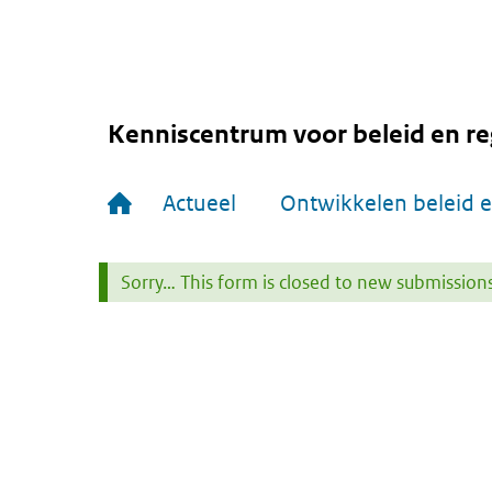
Overslaan
en
naar
de
inhoud
gaan
Kenniscentrum voor beleid en re
Hoofdnavigatie
Actueel
Ontwikkelen beleid e
Sorry… This form is closed to new submissions