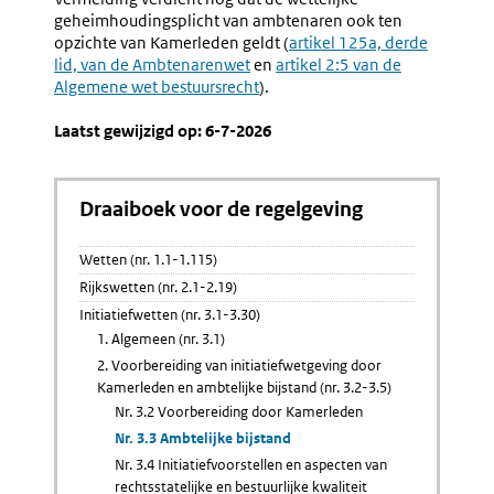
geheimhoudingsplicht van ambtenaren ook ten
opzichte van Kamerleden geldt (
Externe
artikel 125a, derde
lid, van de Ambtenarenwet
en
Externe
artikel 2:5 van de
link:
Algemene wet bestuursrecht
).
link:
Laatst gewijzigd op: 6-7-2026
Draaiboek voor de regelgeving
Wetten (nr. 1.1-1.115)
Rijkswetten (nr. 2.1-2.19)
Initiatiefwetten (nr. 3.1-3.30)
1. Algemeen (nr. 3.1)
2. Voorbereiding van initiatiefwetgeving door
Kamerleden en ambtelijke bijstand (nr. 3.2-3.5)
Nr. 3.2 Voorbereiding door Kamerleden
Nr. 3.3 Ambtelijke bijstand
Nr. 3.4 Initiatiefvoorstellen en aspecten van
rechtsstatelijke en bestuurlijke kwaliteit