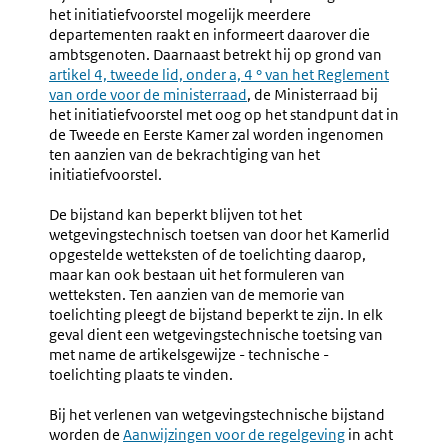
het initiatiefvoorstel mogelijk meerdere
departementen raakt en informeert daarover die
ambtsgenoten. Daarnaast betrekt hij op grond van
Externe
artikel 4, tweede lid, onder a, 4 ° van het Reglement
link:
van orde voor de ministerraad
, de Ministerraad bij
het initiatiefvoorstel met oog op het standpunt dat in
de Tweede en Eerste Kamer zal worden ingenomen
ten aanzien van de bekrachtiging van het
initiatiefvoorstel.
De bijstand kan beperkt blijven tot het
wetgevingstechnisch toetsen van door het Kamerlid
opgestelde wetteksten of de toelichting daarop,
maar kan ook bestaan uit het formuleren van
wetteksten. Ten aanzien van de memorie van
toelichting pleegt de bijstand beperkt te zijn. In elk
geval dient een wetgevingstechnische toetsing van
met name de artikelsgewijze - technische -
toelichting plaats te vinden.
Bij het verlenen van wetgevingstechnische bijstand
worden de
Aanwijzingen voor de regelgeving
in acht