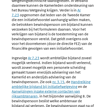
wetgevingstechnische vaardigheden. In verband
Door
En
daarmee kunnen de Kamerleden ondersteuning van
Kamerleden
Aspecte
het Bureau Wetgeving krijgen. Verder is in
Ar
Van
7.23
opgenomen dat leden van de Tweede Kamer
Rechtsst
die een initiatiefvoorstel aanhangig willen maken,
En
de betrokken bewindspersoon om bijstand kunnen
Bestuurli
verzoeken bij het formuleren daarvan. Voor het
Kwaliteit
verkrijgen van bijstand is de toestemming van de
bewindspersoon vereist. Dat geldt overigens ook
voor het doorrekenen (door de directie FEZ) van de
financiële gevolgen van een initiatiefvoorstel.
Ingevolge
Ar 7.23
wordt ambtelijke bijstand zoveel
mogelijk verleend. Indien bijstand wordt verleend,
wordt zoveel mogelijk een personele scheiding
gemaakt tussen enerzijds advisering van het
Kamerlid en anderzijds advisering van de
bewindspersoon. Zie ook
nr. 3.15
, de
Handreiking
ambtelijke bijstand bij initiatiefwetgeving
en de
Externe
Aanwijzingen inzake externe contacten van
link:
rijksambtenaren,
in het bijzonder aanwijzing 8. De
bewindspersoon beslist welke ambtenaar de
bijstand zal verlenen. De bewindspersoon gaat na of