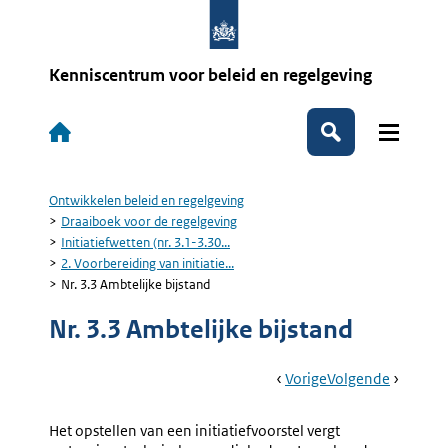
Overslaan
en
naar
de
Kenniscentrum voor beleid en regelgeving
inhoud
gaan
Hoofdnavigatie
Zoeken
Ontwikkelen beleid en regelgeving
Kruimelpad
Draaiboek voor de regelgeving
Initiatiefwetten (nr. 3.1-3.30...
2. Voorbereiding van initiatie...
Nr. 3.3 Ambtelijke bijstand
Nr. 3.3 Ambtelijke bijstand
Book
Ga
Vorige
Pagina:
Ga
Volgende
Pagina:
Navigation
Naar
Nr.
Naar
Nr.
3.2
3.4
Het opstellen van een initiatiefvoorstel vergt
Voorbereiding
Initiatie