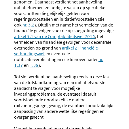
genomen. Daarnaast verdient het aanbeveling
initiatiefnemers zo nodig te wijzen op specifieke
voorschriften die gelijkelijk gelden voor
regeringsvoorstellen en initiatiefvoorstellen (zie
ook
nr. 3.2
). Dit zijn met name het vermelden van de
financiële gevolgen voor de rijksbegroting ingevolge
Extern
artikel 3.1 van de Comptabiliteitswet 2016
, het
link:
vermelden van financiële gevolgen voor decentrale
overheden op grond van
Externe
artikel 2 Financiële-
verhoudingswet
en eventuele
link:
notificatieverplichtingen (zie hierover nader
nr.
1.37
en
1.38
).
Tot slot verdient het aanbeveling reeds in deze fase
van de totstandkoming van een initiatiefvoorstel
aandacht te vragen voor mogelijke
invoeringsproblemen, de eventueel daaruit
voortvloeiende noodzakelijke nadere
(uitvoerings)regelgeving, de eventueel noodzakelijke
aanpassing van andere wettelijke regelingen en
overgangsrecht.
Vermelding verdient nog dat de wettelijke