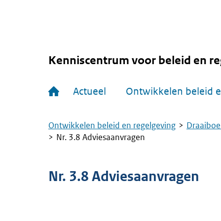
Overslaan
en
naar
de
inhoud
gaan
Kenniscentrum voor beleid en re
Hoofdnavigatie
Actueel
Ontwikkelen beleid e
Ontwikkelen beleid en regelgeving
Draaiboe
Kruimelpad
Nr. 3.8 Adviesaanvragen
Nr. 3.8 Adviesaanvragen