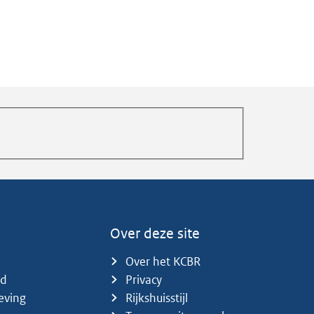
Over deze site
Over het KCBR
id
Privacy
eving
Rijkshuisstijl