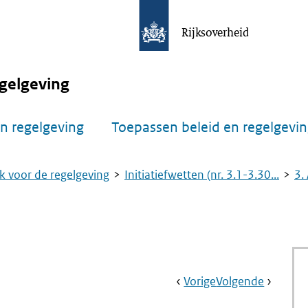
Rijksoverheid
gelgeving
n regelgeving
Toepassen beleid en regelgevi
k voor de regelgeving
Initiatiefwetten (nr. 3.1-3.30...
3.
Book
Ga
Vorige
Pagina:
Ga
Volgende
Pagina:
Navigation
Naar
Nr.
Naar
Nr.