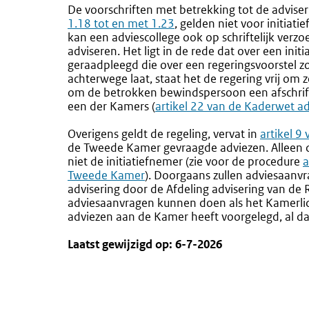
De voorschriften met betrekking tot de adviser
1.18 tot en met 1.23
, gelden niet voor initiati
kan een adviescollege ook op schriftelijk ver
adviseren. Het ligt in de rede dat over een init
geraadpleegd die over een regeringsvoorstel 
achterwege laat, staat het de regering vrij om ze
om de betrokken bewindspersoon een afschrift
een der Kamers (
Externe
artikel 22 van de Kaderwet ad
link:
Overigens geldt de regeling, vervat in
Externe
artikel 9
de Tweede Kamer gevraagde adviezen. Alleen 
link:
niet de initiatiefnemer
(zie voor de procedure
E
a
Tweede Kamer
).
Doorgaans zullen adviesaanvr
l
advisering door de Afdeling advisering van de 
adviesaanvragen kunnen doen als het Kamerlid
adviezen aan de Kamer heeft voorgelegd, al da
Laatst gewijzigd op: 6-7-2026