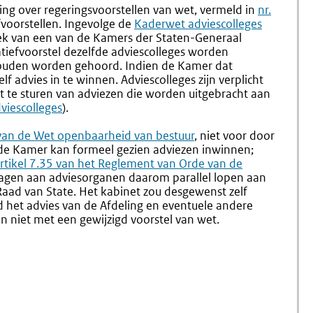
3.7
3.9
ing over regeringsvoorstellen van wet, vermeld in
nr.
Nieuwe
Adviesa
efvoorstellen. Ingevolge de
Externe
Kaderwet adviescolleges
Initiatiefnemers
Aan
zoek van een van de Kamers der Staten-Generaal
link:
De
iatiefvoorstel dezelfde adviescolleges worden
Afdeling
zouden worden gehoord. Indien de Kamer dat
Adviseri
lf advies in te winnen. Adviescolleges zijn verplicht
Van
 te sturen van adviezen die worden uitgebracht aan
De
viescolleges
).
Raad
Van
 van de Wet openbaarheid van bestuur
, niet voor door
State
de Kamer kan formeel gezien adviezen inwinnen;
xterne
rtikel 7.35 van het Reglement van Orde van de
agen aan adviesorganen daarom parallel lopen aan
ink:
Raad van State. Het kabinet zou desgewenst zelf
 het advies van de Afdeling en eventuele andere
n niet met een gewijzigd voorstel van wet.