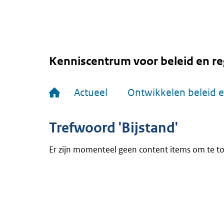
Overslaan
en
naar
de
inhoud
gaan
Kenniscentrum voor beleid en re
Hoofdnavigatie
Actueel
Ontwikkelen beleid e
Trefwoord 'Bijstand'
Er zijn momenteel geen content items om te t