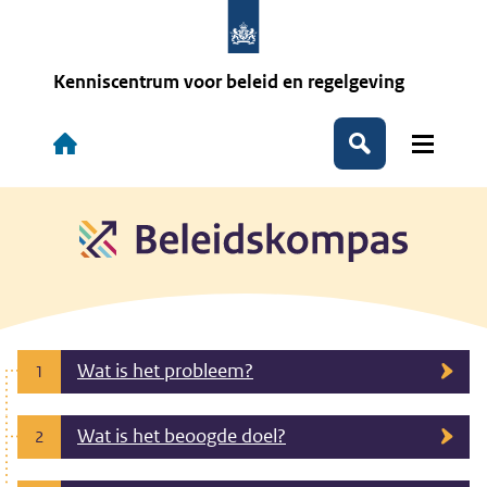
Overslaan
en
naar
de
Kenniscentrum voor beleid en regelgeving
inhoud
gaan
Hoofdnavigatie
Zoeken
Wat is het probleem?
1
Wat is het beoogde doel?
2