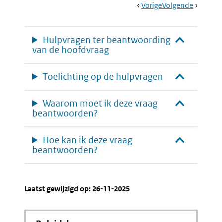
Book
Ga
Vorige
Pagina:
Ga
Volgende
Pagina:
Navigation
Naar
4.6
Naar
5.1
Gevolgen
Evaluere
Voor
En
Hulpvragen ter beantwoording
De
Monitor
van de hoofdvraag
ICT
Van
Beleid
Toelichting op de hulpvragen
Waarom moet ik deze vraag
beantwoorden?
Hoe kan ik deze vraag
beantwoorden?
Laatst gewijzigd op: 26-11-2025