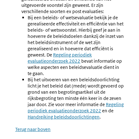
uitgevoerde voorstel zijn geweest. Er zijn
verschillende soorten ex post evaluaties:
Bij een beleids- of wetsevaluatie bekijk je de
gerealiseerde effectiviteit en efficiëntie van het
beleids- of wetsvoorstel. Hierbij geef je aan in
hoeverre de beleidsdoelen dankzij de inzet van
het beleidsinstrument of de wet zijn
gerealiseerd en in hoeverre dat efficiënt is
geweest. De
Externe
Regeling periodiek
evaluatieonderzoek 2022
link:
bevat informatie op
welke aspecten een beleidsevaluatie dient in
te gaan.
Bij het uitvoeren van een beleidsdoorlichting
licht je het beleid dat (mede) wordt gevoerd op
grond van een begrotingsartikel uit de
rijksbegroting ten minste één keer in de zeven
jaar door. Zie voor meer informatie de
Externe
Regeling
periodiek evaluatieonderzoek 2022
en de
link:
Externe
Handreiking beleidsdoorlichtingen
.
link:
Terug naar boven