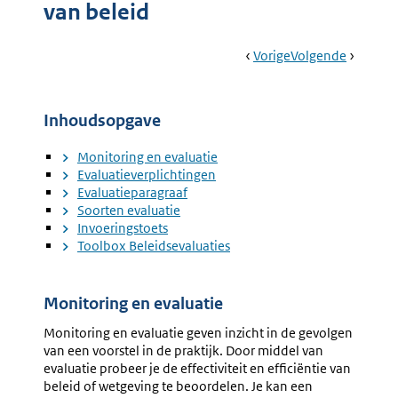
van beleid
Book
Ga
Vorige
Pagina:
Ga
Volgende
Pagina:
Navigation
Naar
5.
Naar
Kennisg
Wat
Beleid
Is
Maken
Inhoudsopgave
De
Voorkeursoptie?
Monitoring en evaluatie
Evaluatieverplichtingen
Evaluatieparagraaf
Soorten evaluatie
Invoeringstoets
Toolbox Beleidsevaluaties
Monitoring en evaluatie
Monitoring en evaluatie geven inzicht in de gevolgen
van een voorstel in de praktijk. Door middel van
evaluatie probeer je de effectiviteit en efficiëntie van
beleid of wetgeving te beoordelen. Je kan een