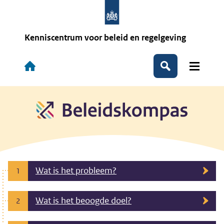
Overslaan
en
naar
de
Kenniscentrum voor beleid en regelgeving
inhoud
gaan
Hoofdnavigatie
Zoeken
Wat is het probleem?
1
Wat is het beoogde doel?
2