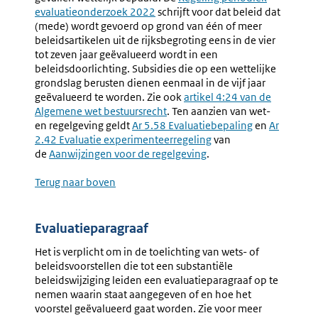
evaluatieonderzoek 2022
schrijft voor dat beleid dat
link:
(mede) wordt gevoerd op grond van één of meer
beleidsartikelen uit de rijksbegroting eens in de vier
tot zeven jaar geëvalueerd wordt in een
beleidsdoorlichting. Subsidies die op een wettelijke
grondslag berusten dienen eenmaal in de vijf jaar
geëvalueerd te worden. Zie ook
Externe
artikel 4:24 van de
Algemene wet bestuursrecht
. Ten aanzien van wet-
link:
en regelgeving geldt
Ar 5.58 Evaluatiebepaling
en
Ar
2.42 Evaluatie experimenteerregeling
van
de
Aanwijzingen voor de regelgeving
.
Terug naar boven
Evaluatieparagraaf
Het is verplicht om in de toelichting van wets- of
beleidsvoorstellen die tot een substantiële
beleidswijziging leiden een evaluatieparagraaf op te
nemen waarin staat aangegeven of en hoe het
voorstel geëvalueerd gaat worden. Zie voor meer