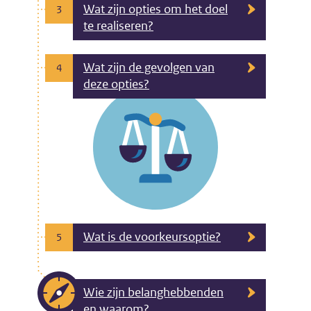
Wat zijn opties om het doel
3
te realiseren?
Wat zijn de gevolgen van
4
deze opties?
Wat is de voorkeursoptie?
5
Wie zijn belanghebbenden
en waarom?