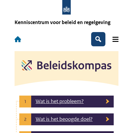
Overslaan
en
naar
de
Kenniscentrum voor beleid en regelgeving
inhoud
gaan
Hoofdnavigatie
Zoeken
Wat is het probleem?
1
Wat is het beoogde doel?
2