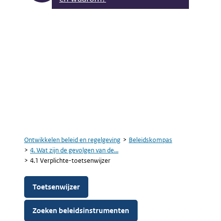
Ontwikkelen beleid en regelgeving
Beleidskompas
Kruimelpad
4. Wat zijn de gevolgen van de...
4.1 Verplichte-toetsenwijzer
Toetsenwijzer
Zoeken beleidsinstrumenten