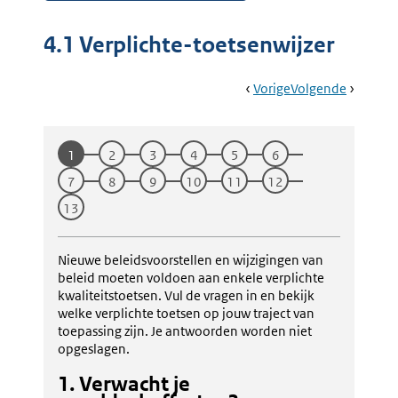
4.1 Verplichte-toetsenwijzer
Book
Ga
Vorige
Pagina:
Ga
Volgende
Pagina:
Navigation
Naar
4.
Naar
4.2
Wat
Overzich
Zijn
Analyse-
1
Stap:
2
Stap:
3
Stap:
4
Stap:
5
Stap:
6
De
Method
Gevolgen
Stap:
7
Stap:
8
Stap:
9
Stap:
10
Stap:
11
Stap:
12
Van
Stap:
13
Deze
Opties?
Nieuwe beleidsvoorstellen en wijzigingen van
beleid moeten voldoen aan enkele verplichte
kwaliteitstoetsen. Vul de vragen in en bekijk
welke verplichte toetsen op jouw traject van
toepassing zijn. Je antwoorden worden niet
opgeslagen.
1. Verwacht je