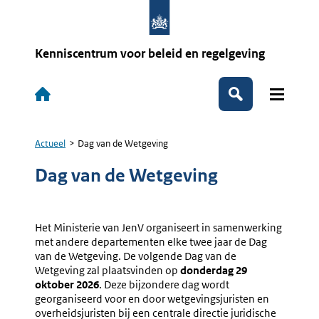
Overslaan
en
naar
de
Kenniscentrum voor beleid en regelgeving
inhoud
gaan
Hoofdnavigatie
Zoeken
Actueel
Dag van de Wetgeving
Kruimelpad
Dag van de Wetgeving
Het Ministerie van JenV organiseert in samenwerking
met andere departementen elke twee jaar de Dag
van de Wetgeving. De volgende Dag van de
Wetgeving zal plaatsvinden op
donderdag 29
oktober 2026
. Deze bijzondere dag wordt
georganiseerd voor en door wetgevingsjuristen en
overheidsjuristen bij een centrale directie juridische